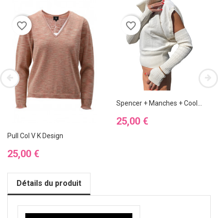
favorite_border
favorite_border
Spencer + Manches + Cool...
Prix
25,00 €
Pull Col V K Design
Prix
25,00 €
Détails du produit